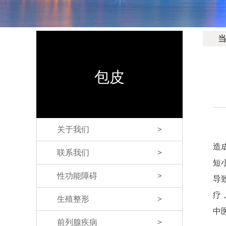
包皮
关于我们
>
造
联系我们
>
短
性功能障碍
>
导
疗
生殖整形
>
中
前列腺疾病
>