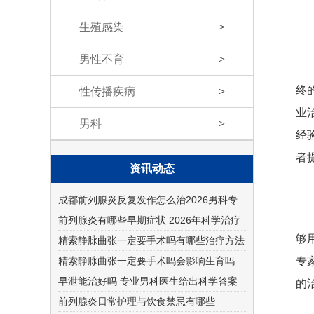
生殖感染
>
男性不育
>
终
性传播疾病
>
业
男科
>
经
者
资讯动态
成都前列腺炎反复发作怎么治2026男科专
科医院哪家好
前列腺炎有哪些早期症状 2026年科学治疗
够
与预防方法
精索静脉曲张一定要手术吗有哪些治疗方法
精索静脉曲张一定要手术吗会影响生育吗
专
早泄能治好吗 专业男科医生给出科学答案
的
前列腺炎日常护理与饮食禁忌有哪些