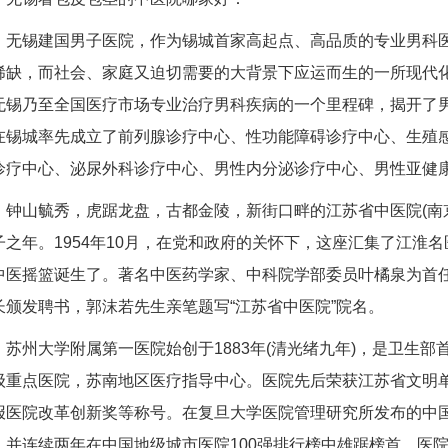
无锡建国男子医院，作为锡城首家高起点、高品质的专业男科
稀缺，而社会、家庭又迫切需要的大背景下应运而生的一所现代
无锡乃至全国医疗市场专业治疗男科疾病的一个里程碑，揭开了
在锡城率先成立了前列腺诊疗中心、性功能障碍诊疗中心、生殖
诊疗中心、泌尿外科诊疗中心、男性内分泌诊疗中心、男性亚健
钟山毓秀，虎踞龙盘，古都金陵，新街口畔的江苏省中医院(南
子之年。1954年10月，在党和政府的关怀下，这座汇集了江淮
中医摇篮诞生了。著名中医药学家、中科院学部委员叶橘泉为首
长颁发聘书，郭沫若先生亲笔题写“江苏省中医院”院名。
苏州大学附属第一医院始创于1883年(清光绪九年)，是卫生
级重点医院，苏南地区医疗指导中心。医院先后荣获江苏省文明
报医院改革创新奖等称号。在复旦大学医院管理研究所发布的中国
，并连续两年在中国地级城市医院100强排行榜中雄踞榜首。医