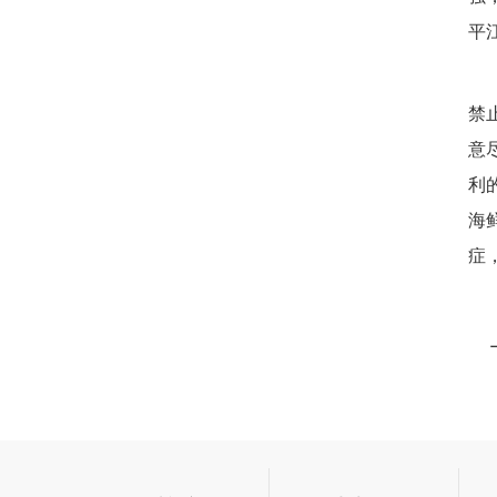
平
禁
意
利
海
症