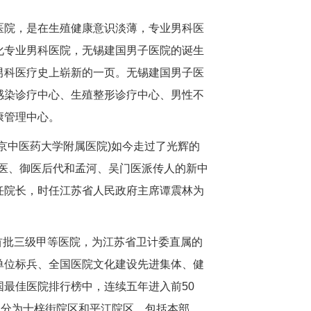
医院，是在生殖健康意识淡薄，专业男科医
化专业男科医院，无锡建国男子医院的诞生
男科医疗史上崭新的一页。无锡建国男子医
感染诊疗中心、生殖整形诊疗中心、男性不
康管理中心。
京中医药大学附属医院)如今走过了光辉的
名医、御医后代和孟河、吴门医派传人的新中
任院长，时任江苏省人民政府主席谭震林为
部首批三级甲等医院，为江苏省卫计委直属的
单位标兵、全国医院文化建设先进集体、健
最佳医院排行榜中，连续五年进入前50
院分为十梓街院区和平江院区，包括本部、