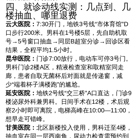
四、就诊动线实测：几点到、几
楼抽血、哪里退费
云大医院：
7:30开门，地铁3号线“市体育馆”D
口步行200米。男科在1号楼5层，先自助机取
号→5号窗口抽血→同层B超室分诊→回诊区看
结果，全程平均1.5小时。
昆华医院：
门诊7:00放行，电动车可停3号门。
男科门诊2楼A区，精液检查室和取精室同走
廊，患者自取无菌杯后对面就是传递窗，减
少“端着杯子满楼跑”的尴尬。
延安医院：
地铁2号线“交三桥”A口直达，门诊9
楼泌尿外科兼男科。日间手术在12楼，术后观
察2小时即可离院，电梯高峰在10:00—11:00，
想早走可错峰。
甘美医院：
北区新楼投入使用，男科迁至4楼，
抽血室在同一层西南角，尿动力检查需预约到