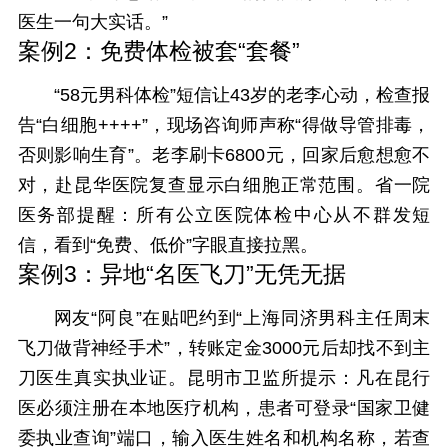
医生一句大实话。”
案例2：免费体检被套“套餐”
“58元男科体检”短信让43岁的老李心动，检查报
告“白细胞++++”，现场咨询师声称“得做导管排毒，
否则影响生育”。老李刷卡6800元，回家后愈想愈不
对，赴昆华医院复查显示白细胞正常范围。省一院
医务部提醒：所有公立医院体检中心从不群发短
信，看到“免费、低价”字眼直接拉黑。
案例3：异地“名医飞刀”无凭无据
网友“阿良”在贴吧约到“上海同济男科主任周末
飞刀做背神经手术”，转账定金3000元后却找不到主
刀医生真实执业证。昆明市卫监所提示：凡在昆行
医必须注册在本地医疗机构，患者可登录“国家卫健
委执业查询”端口，输入医生姓名和机构名称，若查