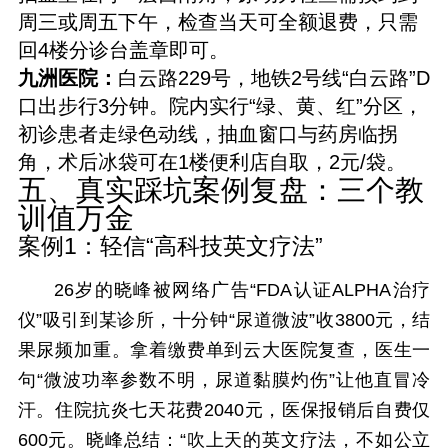
周三或周五下午，检查当天可全额退费，只需
回4楼分诊台盖章即可。
九洲医院：
白云路229号，地铁2号线“白云路”D
口出步行3分钟。院内实行“绿、黄、红”分区，
初诊患者走绿色动线，抽血窗口与药房临拐
角，术后冰袋可在1楼便利店自取，2元/袋。
五、真实踩坑案例复盘：三个教
训值万金
案例1：轻信“高科技英文疗法”
26岁的晓峰被网络广告“FDA认证ALPHA治疗
仪”吸引到某诊所，十分钟“尿道微波”收3800元，结
果尿频加重。拿着缴费单到云大医院复查，医生一
句“微波功率参数不明，尿道黏膜灼伤”让他直冒冷
汗。住院抗炎七天花费2040元，医保报销后自费仅
600元。晓峰总结：“吹上天的英文疗法，不如公立