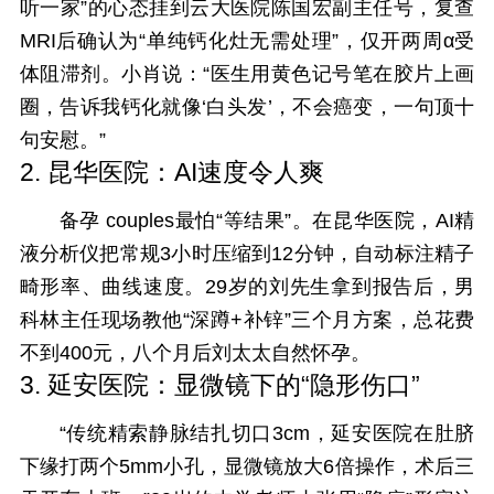
听一家”的心态挂到云大医院陈国宏副主任号，复查
MRI后确认为“单纯钙化灶无需处理”，仅开两周α受
体阻滞剂。小肖说：“医生用黄色记号笔在胶片上画
圈，告诉我钙化就像‘白头发’，不会癌变，一句顶十
句安慰。”
2. 昆华医院：AI速度令人爽
备孕 couples最怕“等结果”。在昆华医院，AI精
液分析仪把常规3小时压缩到12分钟，自动标注精子
畸形率、曲线速度。29岁的刘先生拿到报告后，男
科林主任现场教他“深蹲+补锌”三个月方案，总花费
不到400元，八个月后刘太太自然怀孕。
3. 延安医院：显微镜下的“隐形伤口”
“传统精索静脉结扎切口3cm，延安医院在肚脐
下缘打两个5mm小孔，显微镜放大6倍操作，术后三