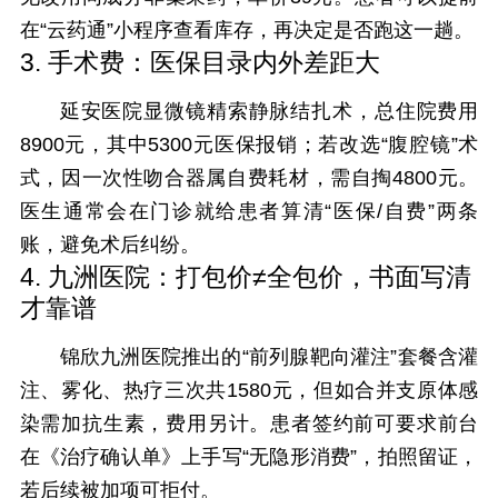
在“云药通”小程序查看库存，再决定是否跑这一趟。
3. 手术费：医保目录内外差距大
延安医院显微镜精索静脉结扎术，总住院费用
8900元，其中5300元医保报销；若改选“腹腔镜”术
式，因一次性吻合器属自费耗材，需自掏4800元。
医生通常会在门诊就给患者算清“医保/自费”两条
账，避免术后纠纷。
4. 九洲医院：打包价≠全包价，书面写清
才靠谱
锦欣九洲医院推出的“前列腺靶向灌注”套餐含灌
注、雾化、热疗三次共1580元，但如合并支原体感
染需加抗生素，费用另计。患者签约前可要求前台
在《治疗确认单》上手写“无隐形消费”，拍照留证，
若后续被加项可拒付。