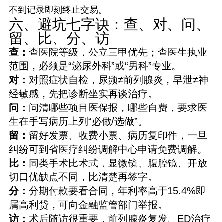
不到记录即刻终止交易。
六、避坑七字诀：查、对、问、
留、比、分、访
查：
查医院等级，公立三甲优先；查医生执业
范围，必须是“泌尿外科”或“男科”专业。
对：
对照症状自检，尿频≠前列腺炎，早泄≠神
经敏感，先把诊断坐实再谈治疗。
问：
问清哪些项目医保报，哪些自费，要求医
生在手写病历上列“必做/选做”。
留：
留好发票、收费小票、病历复印件，一旦
纠纷可到省医疗纠纷调解中心申请免费调解。
比：
同类手术比术式，显微镜、腹腔镜、开放
切口优缺点不同，比清楚再签字。
分：
分期付款要看合同，年利率高于15.4%即
属高利贷，可向金融监管部门举报。
访：
术后随访很重要，前列腺炎复发、ED治疗