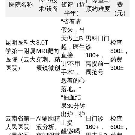
特色技
门诊量与
医院名称
短评（近
费
术/设备
预约难度
半年）
（元）
“省着请
假来，当
天做上B
男科日门
昆明医科大
3.0T
检查
超，医生
诊
学第一附属
MRI靶向
800±，
直接
180+，
医院（云大
穿刺、精
药费
讲‘不用
需提前一
医院）
囊镜微创
300±
手术’，
周抢号
悬着的心
落地。”
“抽血结
果30分钟
出炉，护
云南省第一
AI辅助精
日门诊
检查
士提
人民医院
液分析、
160+，
600±，
醒‘多喝