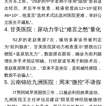
天开车上班。”29岁的中学老师小张用“隐痕”形容这
次经历。术后半年复查，精液密度由12×10⁶提到
46×10⁶，他直言“选对术式比选对医院更难，幸好公
立医生不藏私”。
4. 甘美医院：尿动力学让“难言之憋”量化
52岁的老赵夜尿7次，辗转多家诊所被判定
为“前列腺炎”。甘美医院尿动力检查显示“膀胱出口
梗阻+逼尿肌无力”，数据摆在眼前，确诊为前列腺
增生并手术指证明确。行经尿道等离子剜除术后，
老赵夜尿降至1次，“原来不是炎症，是机械性梗阻，
数据不会骗人”。
5. 云南锦欣九洲医院：周末“微控”不请假
IT男阿斌早泄困扰三年，口服必利劲效果波动。
九洲医院王主任评估后建议“阴茎背神经脱敏微控