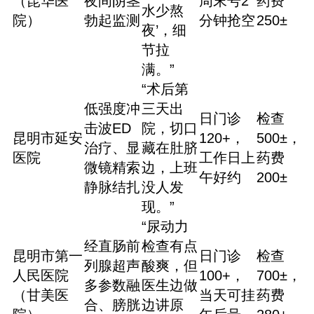
（昆华医
夜间阴茎
周末号2
药费
水少熬
院）
勃起监测
分钟抢空
250±
夜’，细
节拉
满。”
“术后第
低强度冲
三天出
日门诊
检查
击波ED
院，切口
昆明市延安
120+，
500±，
治疗、显
藏在肚脐
医院
工作日上
药费
微镜精索
边，上班
午好约
200±
静脉结扎
没人发
现。”
“尿动力
经直肠前
检查有点
昆明市第一
日门诊
检查
列腺超声
酸爽，但
人民医院
100+，
700±，
多参数融
医生边做
（甘美医
当天可挂
药费
合、膀胱
边讲原