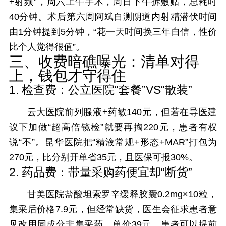
+射频”，周六上午手术，周日下午拆敷贴，总耗时
40分钟。术后第六周阿斌自测阴道内射精潜伏时间
由1分钟提到5分钟，“花一天时间换三年自信，性价
比个人觉得很值”。
三、收费暗礁曝光：清单对得
上，钱包才守得住
1. 检查费：公立医院“套餐”VS“散装”
云大医院前列腺液+药敏140元，但若在导医建
议下加做“超高倍镜检”就要再掏220元，患者有权
说“不”。昆华医院把“精液常规+形态+MAR”打包为
270元，比分别开单省35元，且医保可报30%。
2. 药品费：带量采购药便宜却“断货”
甘美医院盐酸坦索罗辛缓释胶囊0.2mg×10粒，
集采后价格7.9元，但经常缺货，医生会征求患者意
见改用同成分非集采药，单价39元。患者可以提前