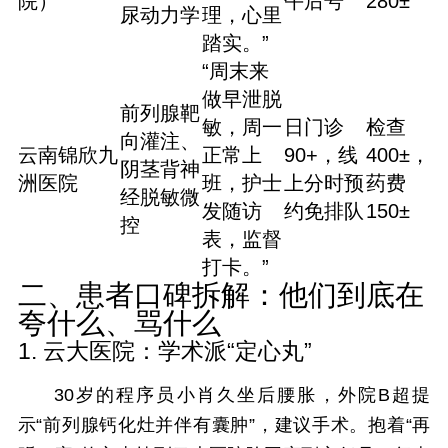
院）
午后号
280±
尿动力学
理，心里
踏实。”
“周末来
做早泄脱
前列腺靶
敏，周一
日门诊
检查
向灌注、
云南锦欣九
正常上
90+，线
400±，
阴茎背神
洲医院
班，护士
上分时预
药费
经脱敏微
发随访
约免排队
150±
控
表，监督
打卡。”
二、患者口碑拆解：他们到底在
夸什么、骂什么
1. 云大医院：学术派“定心丸”
30岁的程序员小肖久坐后腰胀，外院B超提
示“前列腺钙化灶并伴有囊肿”，建议手术。抱着“再