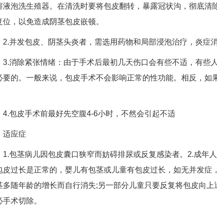
溶液泡洗生殖器。在清洗时要将包皮翻转，暴露冠状沟，彻底清
复位，以免造成阴茎包皮嵌顿。
2.并发包皮、阴茎头炎者，需选用药物和局部浸泡治疗，炎症
3.消除紧张情绪：由于手术后最初几天伤口会有些不适，有些
必要的。一般来说，包皮手术不会影响正常的性功能。相反，如
。
4.包皮手术前最好先空腹4-6小时，不然会引起不适
适应症
1.包茎病儿因包皮囊口狭窄而妨碍排尿或反复感染者。2.成年
包皮过长是正常的，婴儿有包茎或儿童有包皮过长，如无并发症
茎多随年龄的增长而自行消失;另一部分儿童只要反复将包皮向上
必手术切除。