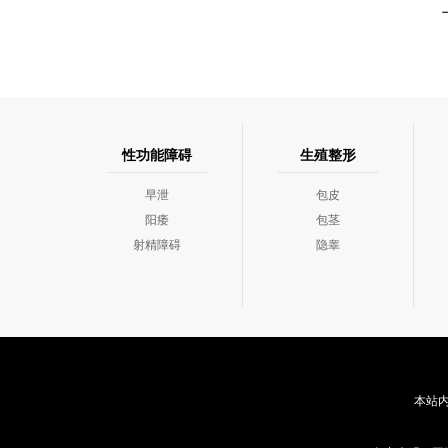
性功能障碍
生殖整形
早泄
包皮
阳痿
包茎
射精障碍
隐睾
本站