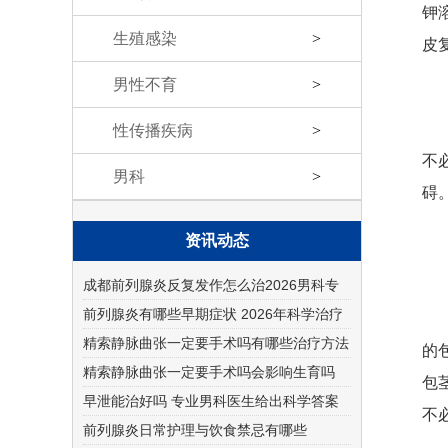
钾
生殖感染
>
皮
男性不育
>
性传播疾病
>
不
男科
>
碍
资讯动态
成都前列腺炎反复发作怎么治2026男科专
科医院哪家好
前列腺炎有哪些早期症状 2026年科学治疗
与预防方法
精索静脉曲张一定要手术吗有哪些治疗方法
的
精索静脉曲张一定要手术吗会影响生育吗
包
早泄能治好吗 专业男科医生给出科学答案
不
前列腺炎日常护理与饮食禁忌有哪些