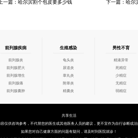
上一篇：
哈尔滨割个包皮要多少钱
下一篇：
哈尔
前列腺疾病
生殖感染
男性不育
前列腺炎
龟头炎
精液异常
前列腺肥大
尿道炎
死精症
前列腺增生
睾丸炎
少精症
前列腺痛
附睾炎
无精症
前列腺囊肿
精囊炎
弱精症
共享生活
内容仅供咨询参考，不代替您的医生或其他医务人员的建议，更不宜作为自行诊断或治
如果您对自己健康方面的问题有疑问，请及时到医院就诊！