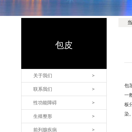
包皮
关于我们
>
包
联系我们
>
一
性功能障碍
>
板
染
生殖整形
>
前列腺疾病
>