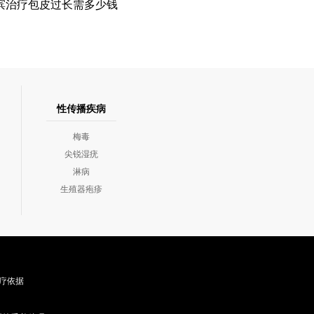
滨治疗包皮过长需多少钱
性传播疾病
梅毒
尖锐湿疣
淋病
生殖器疱疹
疗依据