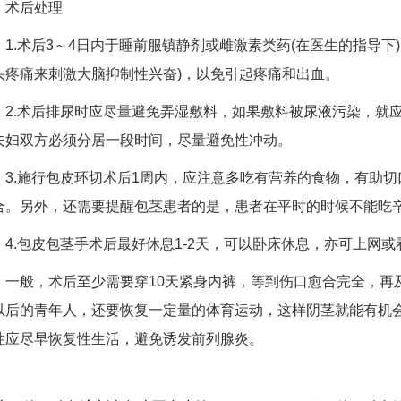
术后处理
1.术后3～4日内于睡前服镇静剂或雌激素类药(在医生的指导下
头疼痛来刺激大脑抑制性兴奋)，以免引起疼痛和出血。
2.术后排尿时应尽量避免弄湿敷料，如果敷料被尿液污染，就
夫妇双方必须分居一段时间，尽量避免性冲动。
3.施行包皮环切术后1周内，应注意多吃有营养的食物，有助
合。另外，还需要提醒包茎患者的是，患者在平时的时候不能吃
4.包皮包茎手术后最好休息1-2天，可以卧床休息，亦可上网
一般，术后至少需要穿10天紧身内裤，等到伤口愈合完全，再
以后的青年人，还要恢复一定量的体育运动，这样阴茎就能有机
性应尽早恢复性生活，避免诱发前列腺炎。